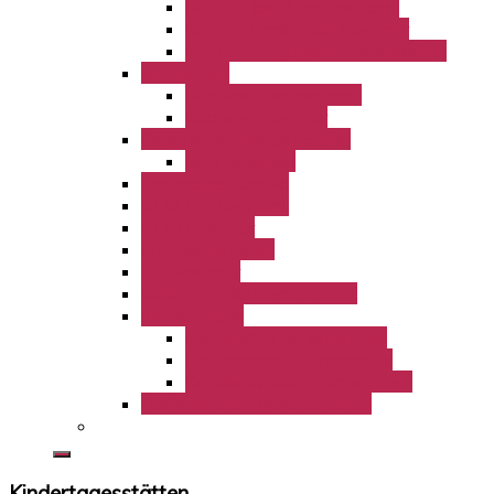
KiTa St. Josef Freckenhorst
KiTa St. Lambertus Hoetmar
KiTa St. Magdalena Freckenhorst
Büchereien
Bücherei Freckenhorst
Bücherei Hoetmar
Gruppenleiterrunde LamBo
GLR Aktionen
Ferienlager LamBo
KLJB Freckenhorst
KLJB Hoetmar
kfd Freckenhorst
kfd Hoetmar
Kolpingfamilie Freckenhorst
Kirchenmusik
Kirchenchor St. Bonifatius
Kirchenchor St. Lambertus
Orgelbauverein Freckenhorst
Partnerschaft Bérégadougou
Kindertagesstätten