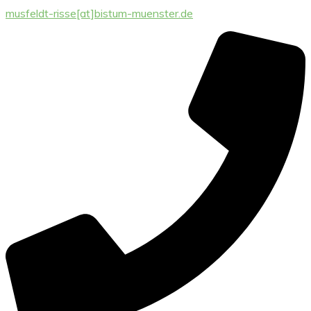
musfeldt-risse[at]bistum-muenster.de