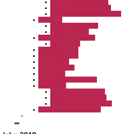
KiTa St. Josef Freckenhorst
KiTa St. Lambertus Hoetmar
KiTa St. Magdalena Freckenhorst
Büchereien
Bücherei Freckenhorst
Bücherei Hoetmar
Gruppenleiterrunde LamBo
GLR Aktionen
Ferienlager LamBo
KLJB Freckenhorst
KLJB Hoetmar
kfd Freckenhorst
kfd Hoetmar
Kolpingfamilie Freckenhorst
Kirchenmusik
Kirchenchor St. Bonifatius
Kirchenchor St. Lambertus
Orgelbauverein Freckenhorst
Partnerschaft Bérégadougou