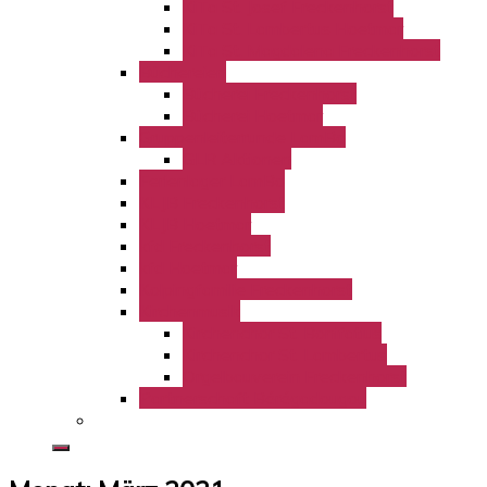
KiTa St. Josef Freckenhorst
KiTa St. Lambertus Hoetmar
KiTa St. Magdalena Freckenhorst
Büchereien
Bücherei Freckenhorst
Bücherei Hoetmar
Gruppenleiterrunde LamBo
GLR Aktionen
Ferienlager LamBo
KLJB Freckenhorst
KLJB Hoetmar
kfd Freckenhorst
kfd Hoetmar
Kolpingfamilie Freckenhorst
Kirchenmusik
Kirchenchor St. Bonifatius
Kirchenchor St. Lambertus
Orgelbauverein Freckenhorst
Partnerschaft Bérégadougou