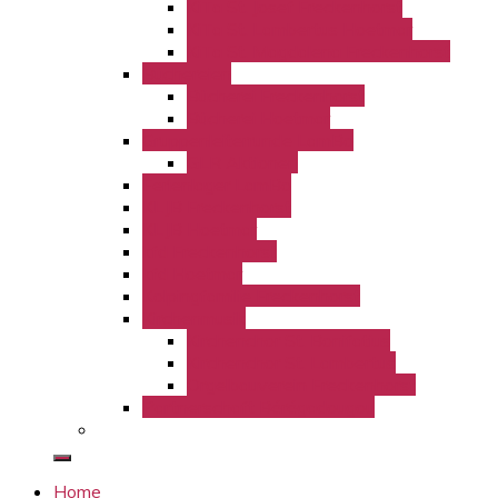
KiTa St. Josef Freckenhorst
KiTa St. Lambertus Hoetmar
KiTa St. Magdalena Freckenhorst
Büchereien
Bücherei Freckenhorst
Bücherei Hoetmar
Gruppenleiterrunde LamBo
GLR Aktionen
Ferienlager LamBo
KLJB Freckenhorst
KLJB Hoetmar
kfd Freckenhorst
kfd Hoetmar
Kolpingfamilie Freckenhorst
Kirchenmusik
Kirchenchor St. Bonifatius
Kirchenchor St. Lambertus
Orgelbauverein Freckenhorst
Partnerschaft Bérégadougou
Home