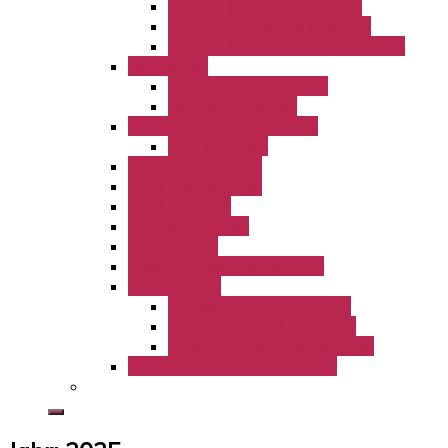
KiTa St. Josef Freckenhorst
KiTa St. Lambertus Hoetmar
KiTa St. Magdalena Freckenhorst
Büchereien
Bücherei Freckenhorst
Bücherei Hoetmar
Gruppenleiterrunde LamBo
GLR Aktionen
Ferienlager LamBo
KLJB Freckenhorst
KLJB Hoetmar
kfd Freckenhorst
kfd Hoetmar
Kolpingfamilie Freckenhorst
Kirchenmusik
Kirchenchor St. Bonifatius
Kirchenchor St. Lambertus
Orgelbauverein Freckenhorst
Partnerschaft Bérégadougou