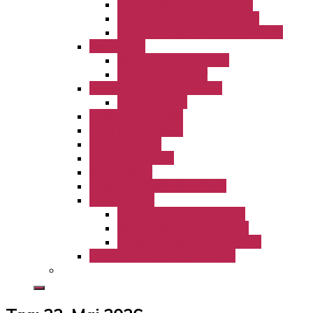
KiTa St. Josef Freckenhorst
KiTa St. Lambertus Hoetmar
KiTa St. Magdalena Freckenhorst
Büchereien
Bücherei Freckenhorst
Bücherei Hoetmar
Gruppenleiterrunde LamBo
GLR Aktionen
Ferienlager LamBo
KLJB Freckenhorst
KLJB Hoetmar
kfd Freckenhorst
kfd Hoetmar
Kolpingfamilie Freckenhorst
Kirchenmusik
Kirchenchor St. Bonifatius
Kirchenchor St. Lambertus
Orgelbauverein Freckenhorst
Partnerschaft Bérégadougou