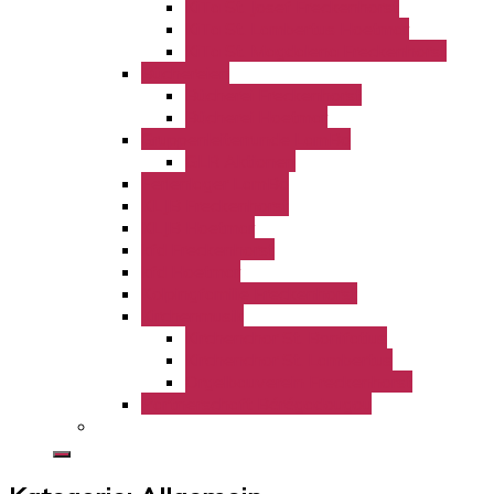
KiTa St. Josef Freckenhorst
KiTa St. Lambertus Hoetmar
KiTa St. Magdalena Freckenhorst
Büchereien
Bücherei Freckenhorst
Bücherei Hoetmar
Gruppenleiterrunde LamBo
GLR Aktionen
Ferienlager LamBo
KLJB Freckenhorst
KLJB Hoetmar
kfd Freckenhorst
kfd Hoetmar
Kolpingfamilie Freckenhorst
Kirchenmusik
Kirchenchor St. Bonifatius
Kirchenchor St. Lambertus
Orgelbauverein Freckenhorst
Partnerschaft Bérégadougou