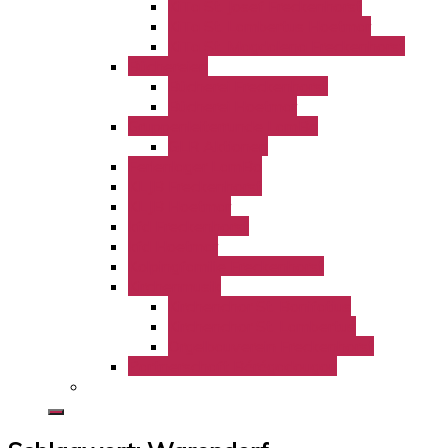
KiTa St. Josef Freckenhorst
KiTa St. Lambertus Hoetmar
KiTa St. Magdalena Freckenhorst
Büchereien
Bücherei Freckenhorst
Bücherei Hoetmar
Gruppenleiterrunde LamBo
GLR Aktionen
Ferienlager LamBo
KLJB Freckenhorst
KLJB Hoetmar
kfd Freckenhorst
kfd Hoetmar
Kolpingfamilie Freckenhorst
Kirchenmusik
Kirchenchor St. Bonifatius
Kirchenchor St. Lambertus
Orgelbauverein Freckenhorst
Partnerschaft Bérégadougou