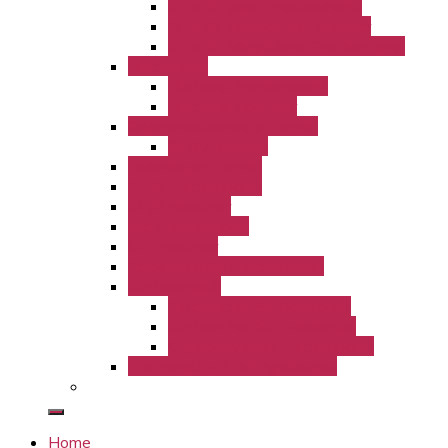
KiTa St. Josef Freckenhorst
KiTa St. Lambertus Hoetmar
KiTa St. Magdalena Freckenhorst
Büchereien
Bücherei Freckenhorst
Bücherei Hoetmar
Gruppenleiterrunde LamBo
GLR Aktionen
Ferienlager LamBo
KLJB Freckenhorst
KLJB Hoetmar
kfd Freckenhorst
kfd Hoetmar
Kolpingfamilie Freckenhorst
Kirchenmusik
Kirchenchor St. Bonifatius
Kirchenchor St. Lambertus
Orgelbauverein Freckenhorst
Partnerschaft Bérégadougou
Home