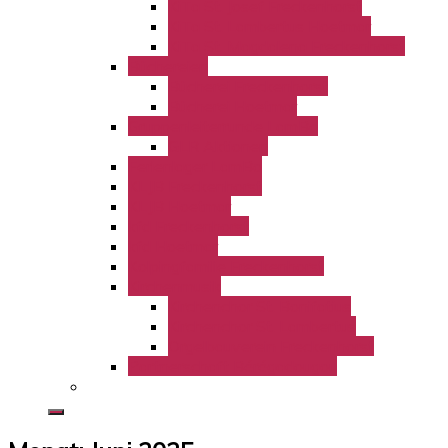
KiTa St. Josef Freckenhorst
KiTa St. Lambertus Hoetmar
KiTa St. Magdalena Freckenhorst
Büchereien
Bücherei Freckenhorst
Bücherei Hoetmar
Gruppenleiterrunde LamBo
GLR Aktionen
Ferienlager LamBo
KLJB Freckenhorst
KLJB Hoetmar
kfd Freckenhorst
kfd Hoetmar
Kolpingfamilie Freckenhorst
Kirchenmusik
Kirchenchor St. Bonifatius
Kirchenchor St. Lambertus
Orgelbauverein Freckenhorst
Partnerschaft Bérégadougou