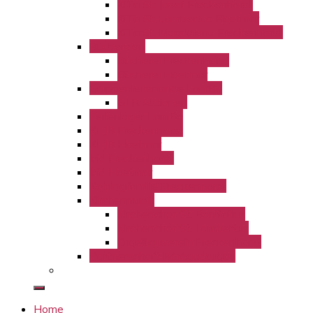
KiTa St. Josef Freckenhorst
KiTa St. Lambertus Hoetmar
KiTa St. Magdalena Freckenhorst
Büchereien
Bücherei Freckenhorst
Bücherei Hoetmar
Gruppenleiterrunde LamBo
GLR Aktionen
Ferienlager LamBo
KLJB Freckenhorst
KLJB Hoetmar
kfd Freckenhorst
kfd Hoetmar
Kolpingfamilie Freckenhorst
Kirchenmusik
Kirchenchor St. Bonifatius
Kirchenchor St. Lambertus
Orgelbauverein Freckenhorst
Partnerschaft Bérégadougou
Home