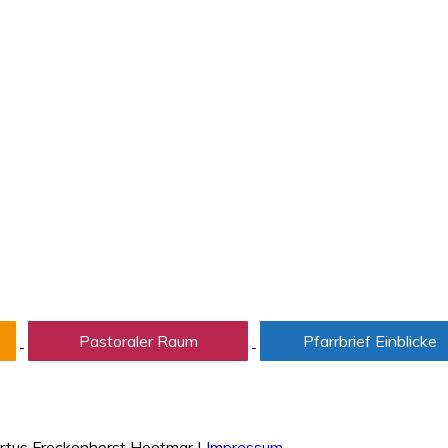
Pastoraler Raum
Pfarrbrief Einblicke
ertus Freckenhorst Hoetmar
|
Impressum