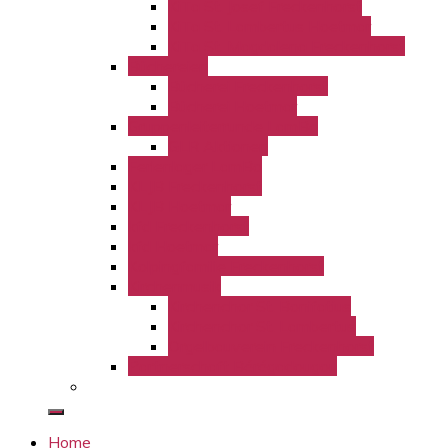
KiTa St. Josef Freckenhorst
KiTa St. Lambertus Hoetmar
KiTa St. Magdalena Freckenhorst
Büchereien
Bücherei Freckenhorst
Bücherei Hoetmar
Gruppenleiterrunde LamBo
GLR Aktionen
Ferienlager LamBo
KLJB Freckenhorst
KLJB Hoetmar
kfd Freckenhorst
kfd Hoetmar
Kolpingfamilie Freckenhorst
Kirchenmusik
Kirchenchor St. Bonifatius
Kirchenchor St. Lambertus
Orgelbauverein Freckenhorst
Partnerschaft Bérégadougou
Home